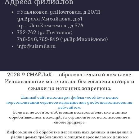
Адреса филиалов
г.Ульяновск, ул.Почтовая, д.20/11
ул.Врача Михайлова, д.51
пр-т Лен.Комсомола, д.57А
732-742 (ул.Почтовая)
746-546, 769-849 (ул.Вр.Михайлова)
info@ulsmile.ru
2026 © СМАЙЛиК — образовательный комплекс.
Использование материалов без согласия автора и
ссылки на источник запрещено.
Данный сайт использует файлы «cookie» с целью
персонализации сервисов и повышения удобства пользования
веб-сайтом.
Если вы не хотите, чтобы ваши пользовательские данные
обрабатывались, пожалуйста, ограничьте их использование в
своём браузере.
Информация об обработке персональных данных и сведения о
реализуемых требованиях к защите персональных данных