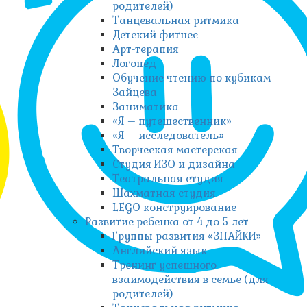
родителей)
Танцевальная ритмика
Детский фитнес
Арт-терапия
Логопед
Обучение чтению по кубикам
Зайцева
Заниматика
«Я – путешественник»
«Я – исследователь»
Творческая мастерская
Студия ИЗО и дизайна
Театральная студия
Шахматная студия
LEGO конструирование
Развитие ребенка от 4 до 5 лет
Группы развития «ЗНАЙКИ»
Английский язык
Тренинг успешного
взаимодействия в семье (для
родителей)