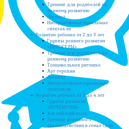
Тренинг для родителей по
раннему развитию
Логопед
Интерактивные кукольные
спектакли
Развитие ребенка от 2 до 3 лет
Группы раннего развития
«НЕПОСЕДЫ»
Тренинг для родителей по
раннему развитию
Танцевальная ритмика
Арт-терапия
Логопед
Интерактивные кукольные
спектакли
Развитие ребенка от 3 до 4 лет
Группы развития
«ПОЧЕМУЧКИ»
Английский язык
Тренинг успешного
взаимодействия в семье (для