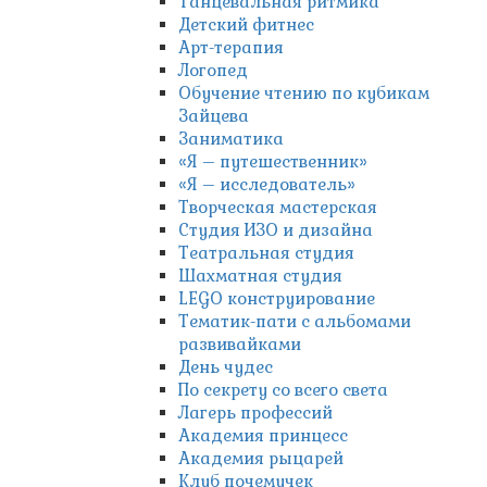
Танцевальная ритмика
Детский фитнес
Арт-терапия
Логопед
Обучение чтению по кубикам
Зайцева
Заниматика
«Я – путешественник»
«Я – исследователь»
Творческая мастерская
Студия ИЗО и дизайна
Театральная студия
Шахматная студия
LEGO конструирование
Тематик-пати с альбомами
развивайками
День чудес
По секрету со всего света
Лагерь профессий
Академия принцесс
Академия рыцарей
Клуб почемучек