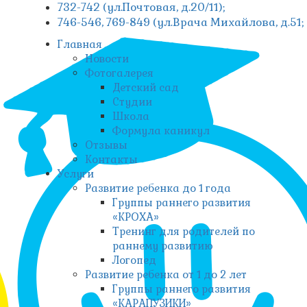
732-742 (ул.Почтовая, д.20/11);
746-546, 769-849 (ул.Врача Михайлова, д.51
Главная
Новости
Фотогалерея
Детский сад
Студии
Школа
Формула каникул
Отзывы
Контакты
Услуги
Развитие ребенка до 1 года
Группы раннего развития
«КРОХА»
Тренинг для родителей по
раннему развитию
Логопед
Развитие ребенка от 1 до 2 лет
Группы раннего развития
«КАРАПУЗИКИ»