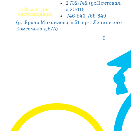
732-742 (ул.Почтовая,
д.20/11);
Версия для
слабовидящих
746-546, 769-849
(ул.Врача Михайлова, д.51; пр-т Ленинского
Комсомола д.57А)