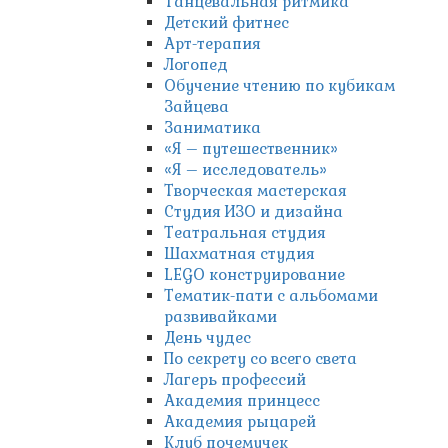
Танцевальная ритмика
Детский фитнес
Арт-терапия
Логопед
Обучение чтению по кубикам
Зайцева
Заниматика
«Я – путешественник»
«Я – исследователь»
Творческая мастерская
Студия ИЗО и дизайна
Театральная студия
Шахматная студия
LEGO конструирование
Тематик-пати с альбомами
развивайками
День чудес
По секрету со всего света
Лагерь профессий
Академия принцесс
Академия рыцарей
Клуб почемучек