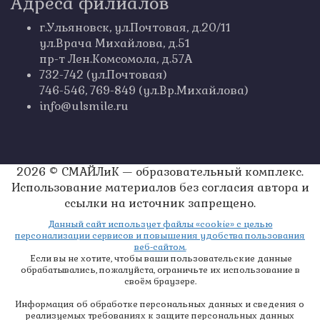
Адреса филиалов
г.Ульяновск, ул.Почтовая, д.20/11
ул.Врача Михайлова, д.51
пр-т Лен.Комсомола, д.57А
732-742 (ул.Почтовая)
746-546, 769-849 (ул.Вр.Михайлова)
info@ulsmile.ru
2026 © СМАЙЛиК — образовательный комплекс.
Использование материалов без согласия автора и
ссылки на источник запрещено.
Данный сайт использует файлы «cookie» с целью
персонализации сервисов и повышения удобства пользования
веб-сайтом.
Если вы не хотите, чтобы ваши пользовательские данные
обрабатывались, пожалуйста, ограничьте их использование в
своём браузере.
Информация об обработке персональных данных и сведения о
реализуемых требованиях к защите персональных данных