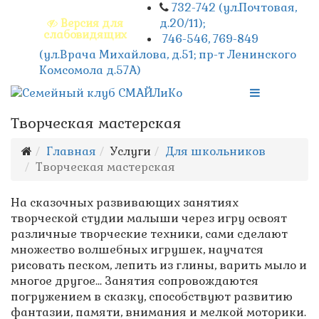
732-742 (ул.Почтовая,
д.20/11);
Версия для
слабовидящих
746-546, 769-849
(ул.Врача Михайлова, д.51; пр-т Ленинского
Комсомола д.57А)
Творческая мастерская
Главная
Услуги
Для школьников
Творческая мастерская
На сказочных развивающих занятиях
творческой студии малыши через игру освоят
различные творческие техники, сами сделают
множество волшебных игрушек, научатся
рисовать песком, лепить из глины, варить мыло и
многое другое... Занятия сопровождаются
погружением в сказку, способствуют развитию
фантазии, памяти, внимания и мелкой моторики.