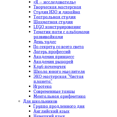
«Я – исследователь»
Творческая мастерская
Студия ИЗО и дизайна
Театральная студия
Шахматная студия
LEGO конструирование
Тематик-пати с альбомами
развивайками
День чудес
По секрету со всего света
Лагерь профессий
Академия принцесс
Академия рыцарей
Клуб почемучек
Школа юного мыслителя
ЭКО-мастерская "Чистая
планета"
Игротека
Современные танцы
Ментальная арифметика
Для школьников
Группа продленного дня
Английский язык
Немецкий язык