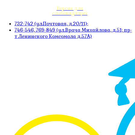
Версия для
слабовидящих
732-742 (ул.Почтовая, д.20/11);
746-546, 769-849 (ул.Врача Михайлова, д.51; пр-
т Ленинского Комсомола д.57А)