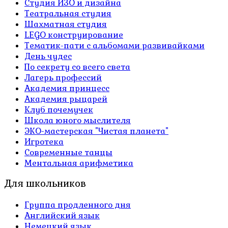
Студия ИЗО и дизайна
Театральная студия
Шахматная студия
LEGO конструирование
Тематик-пати с альбомами развивайками
День чудес
По секрету со всего света
Лагерь профессий
Академия принцесс
Академия рыцарей
Клуб почемучек
Школа юного мыслителя
ЭКО-мастерская "Чистая планета"
Игротека
Современные танцы
Ментальная арифметика
Для школьников
Группа продленного дня
Английский язык
Немецкий язык