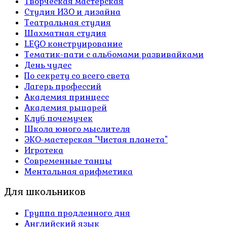
Творческая мастерская
Студия ИЗО и дизайна
Театральная студия
Шахматная студия
LEGO конструирование
Тематик-пати с альбомами развивайками
День чудес
По секрету со всего света
Лагерь профессий
Академия принцесс
Академия рыцарей
Клуб почемучек
Школа юного мыслителя
ЭКО-мастерская "Чистая планета"
Игротека
Современные танцы
Ментальная арифметика
Для школьников
Группа продленного дня
Английский язык