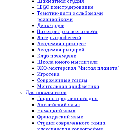
Шахматная студия
LEGO конструирование
Тематик-пати с альбомами
развивайками
День чудес
По секрету со всего света
Лагерь профессий
Академия принцесс
Академия рыцарей
Клуб почемучек
Школа юного мыслителя
ЭКО-мастерская "Чистая планета"
Игротека
Современные танцы
Ментальная арифметика
Для школьников
Группа продленного дня
Английский язык
Немецкий язык
Французский язык
Студия современного танца,
классическая хореография