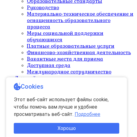
Образовательные стандарты
Руководство
Материально-техническое обеспечение и
оснащенность образовательного
процесса
Меры социальной поддержки
обучающихся
Платные образовательные услуги
Финансово-хозяйственная деятельность
Вакантные места для приема
Доступная среда
Международное сотрудничество
Детский сад
Наш детский сад
Cookies
Поступление в садик
Цены
Этот веб-сайт использует файлы cookie,
Меню
чтобы помочь вам лучше и удобнее
Режим дня
просматривать веб-сайт.
Подробнее
Официальные документы
Сведения об образовательной
Хорошо
организации