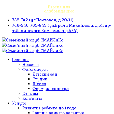
Версия для
слабовидящих
732-742 (ул.Почтовая, д.20/11);
746-546, 769-849 (ул.Врача Михайлова, д.51; пр-
т Ленинского Комсомола д.57А)
Главная
Новости
Фотогалерея
Детский сад
Студии
Школа
Формула каникул
Отзывы
Контакты
Услуги
Развитие ребенка до 1 года
Группы раннего развития