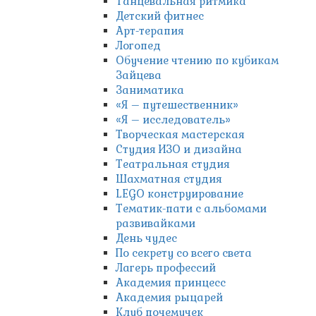
Танцевальная ритмика
Детский фитнес
Арт-терапия
Логопед
Обучение чтению по кубикам
Зайцева
Заниматика
«Я – путешественник»
«Я – исследователь»
Творческая мастерская
Студия ИЗО и дизайна
Театральная студия
Шахматная студия
LEGO конструирование
Тематик-пати с альбомами
развивайками
День чудес
По секрету со всего света
Лагерь профессий
Академия принцесс
Академия рыцарей
Клуб почемучек