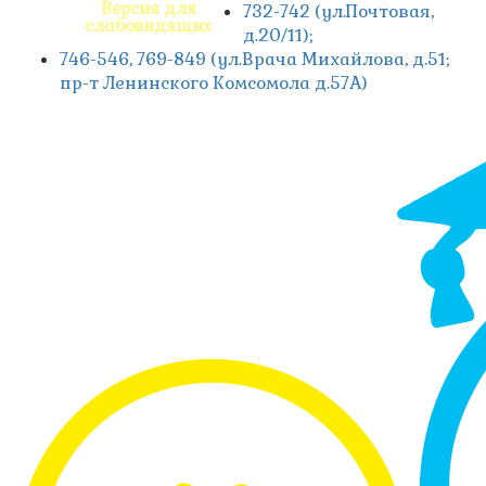
Версия для
732-742 (ул.Почтовая,
слабовидящих
д.20/11);
746-546, 769-849 (ул.Врача Михайлова, д.51;
пр-т Ленинского Комсомола д.57А)