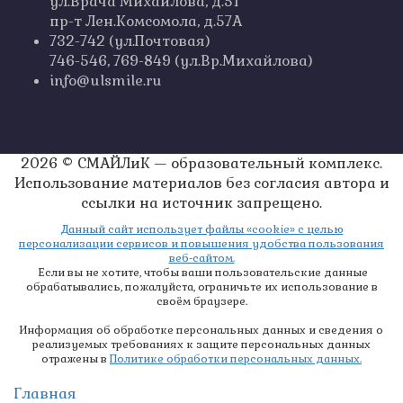
ул.Врача Михайлова, д.51
пр-т Лен.Комсомола, д.57А
732-742 (ул.Почтовая)
746-546, 769-849 (ул.Вр.Михайлова)
info@ulsmile.ru
2026 © СМАЙЛиК — образовательный комплекс.
Использование материалов без согласия автора и
ссылки на источник запрещено.
Данный сайт использует файлы «cookie» с целью
персонализации сервисов и повышения удобства пользования
веб-сайтом.
Если вы не хотите, чтобы ваши пользовательские данные
обрабатывались, пожалуйста, ограничьте их использование в
своём браузере.
Информация об обработке персональных данных и сведения о
реализуемых требованиях к защите персональных данных
отражены в
Политике обработки персональных данных.
Главная