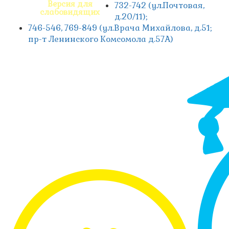
Версия для
732-742 (ул.Почтовая,
слабовидящих
д.20/11);
746-546, 769-849 (ул.Врача Михайлова, д.51;
пр-т Ленинского Комсомола д.57А)