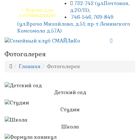
732-742 (ул.Почтовая,
д.20/11);
Версия для
слабовидящих
746-546, 769-849
(ул.Врача Михайлова, д.51; пр-т Ленинского
Комсомола д.57А)
Фотогалерея
Главная
Фотогалерея
Детский сад
Студии
Школа