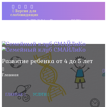
Версия для
слабовидящих
732-742 (ул.Почтовая, д.20/11);
746-546, 769-849 (ул.Врача Михайлова, д.51; пр-т
Ленинского Комсомола д.57А)
Развитие ребенка от 4 до 5 лет
Главная
ГЛАВНАЯ
УСЛУГИ